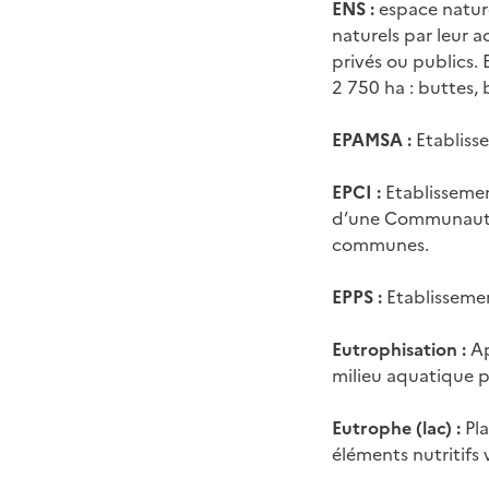
ENS :
espace nature
naturels par leur a
privés ou publics. 
2 750 ha : buttes, 
EPAMSA :
Etabliss
EPCI :
Etablissemen
d’une Communauté
communes.
EPPS :
Etablissemen
Eutrophisation :
Ap
milieu aquatique p
Eutrophe (lac) :
Pl
éléments nutritifs