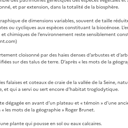
ble des patrimoines génétiques des espèces végétales et 
nné, et par extension, dans la totalité de la biosphère.
raphique de dimensions variables, souvent de taille réduite
tes ou cycliques aux espèces constituant la biocénose. L’
 et chimiques de l’environnement reste sensiblement const
nt.com)
tement cloisonné par des haies denses d’arbustes et d’arb
iées sur des talus de terre. D’après « les mots de la géogr
es falaises et coteaux de craie de la vallée de la Seine, natu
 et qui a servi ou sert encore d’habitat troglodytique.
e dégagée en avant d’un plateau et « témoin » d’une anci
 « les mots de la géographie » Roger Brunet.
’une plante qui pousse en sol ou eaux calcaires.