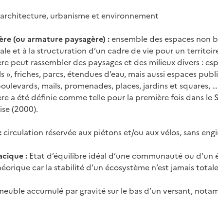
n architecture, urbanisme et environnement
re (ou armature paysagère) :
ensemble des espaces non bâ
iale et à la structuration d’un cadre de vie pour un territoir
e peut rassembler des paysages et des milieux divers : esp
els », friches, parcs, étendues d’eau, mais aussi espaces pu
boulevards, mails, promenades, places, jardins et squares, …
e a été définie comme telle pour la première fois dans le
se (2000).
:
circulation réservée aux piétons et/ou aux vélos, sans engi
acique :
Etat d’équilibre idéal d’une communauté ou d’un
éorique car la stabilité d’un écosystème n’est jamais totale
euble accumulé par gravité sur le bas d’un versant, nota