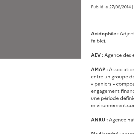
Publié le 27/06/2014
|
Acidophile :
Adject
faible).
AEV :
Agence des e
AMAP :
Associatio
entre un groupe d
« paniers » composé
engagement financi
une période défini
environnement.co
ANRU :
Agence nat