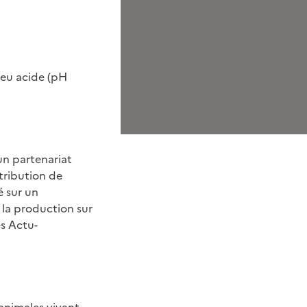
ieu acide (pH
un partenariat
tribution de
é sur un
la production sur
ès Actu-