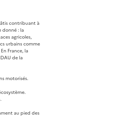
tis contribuant à
e donné : la
aces agricoles,
blics urbains comme
 En France, la
 SDAU de la
ns motorisés.
 écosystème.
.
mment au pied des