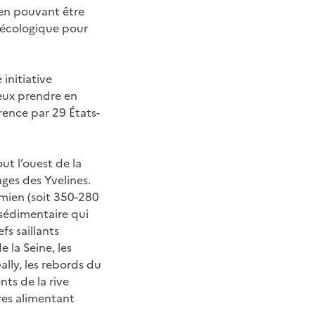
ien pouvant être
t écologique pour
 initiative
ieux prendre en
rence par 29 États-
ut l’ouest de la
ges des Yvelines.
rmien (soit 350-280
 sédimentaire qui
fs saillants
e la Seine, les
ally, les rebords du
ents de la rive
ères alimentant