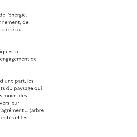
e l’énergie.
onnement, de
ncentré du
tiques de
l’engagement de
’une part, les
nts du paysage qui
as moins des
vers leur
 d’agrément … (arbre
unités et les