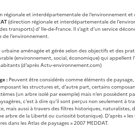
on régionale et interdépartementale de l’environnement et d
EAT
(direction régionale et interdépartementale de l’envir
s transports) d’ Ile-de-France. Il s’agit d’un service déco
e de l’environnement.
urbaine aménagée et gérée selon des objectifs et des pra
able (environnement, social, économique) qui appellent 
 habitants (d’après Actu-environnement.com)
ge :
Peuvent être considérés comme éléments de paysage, d
omposant les structures et, d’autre part, certains composa
stèmes (un arbre isolé par exemple) mais n’en possèdent p
ysagères, c’est à dire qu’il sont perçus non seulement à tra
e, mais aussi à travers des filtres historiques, naturalistes,
 arbre de la Liberté ou curiosité botanique). D’après « les 
res dans les Atlas de paysages » 2007 MEDDAT.