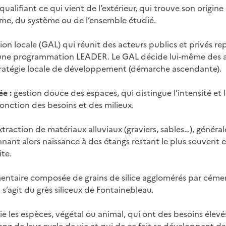
qualifiant ce qui vient de l’extérieur, qui trouve son origin
isme, du système ou de l’ensemble étudié.
ion locale (GAL) qui réunit des acteurs publics et privés re
une programmation LEADER. Le GAL décide lui-même des a
stratégie locale de développement (démarche ascendante).
ée :
gestion douce des espaces, qui distingue l’intensité et
onction des besoins et des milieux.
xtraction de matériaux alluviaux (graviers, sables…), génér
nant alors naissance à des étangs restant le plus souvent e
ite.
entaire composée de grains de silice agglomérés par cémen
l s’agit du grès siliceux de Fontainebleau.
ie les espèces, végétal ou animal, qui ont des besoins élevé