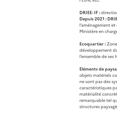
l’Eure, etc.
DRIEE- IF :
directi
Depuis 2021 : DRI
l’aménagement et de
Ministère en charg
Ecoquartier :
Zone 
développement dur
l’ensemble de ses
Eléments de paysa
objets matériels c
ne sont pas des sy
caractéristiques pa
matérialité concrèt
remarquable tel que
structures paysagè