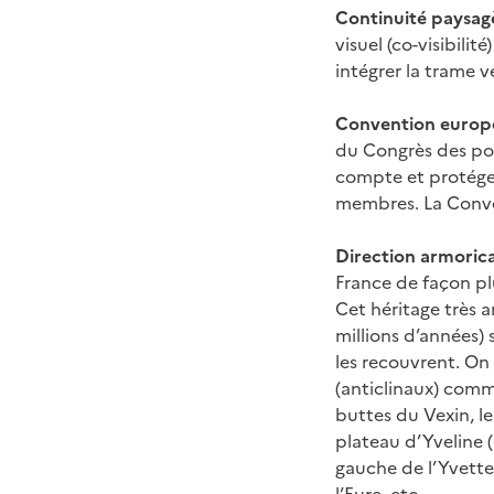
Continuité paysag
visuel (co-visibili
intégrer la trame v
Convention europ
du Congrès des pou
compte et protéger
membres. La Conven
Direction armorica
France de façon pl
Cet héritage très 
millions d’années)
les recouvrent. On 
(anticlinaux) comme
buttes du Vexin, le
plateau d’Yveline (a
gauche de l’Yvette,