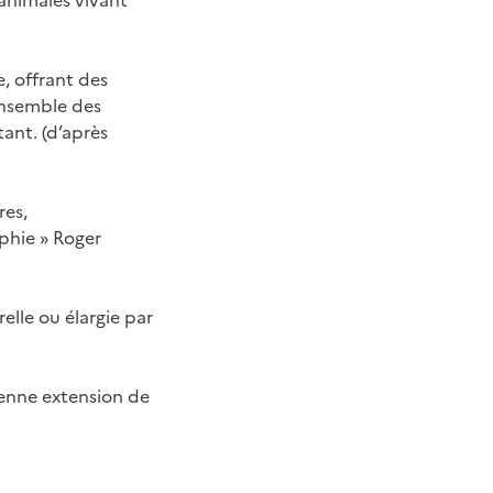
animales vivant
, offrant des
ensemble des
ant. (d’après
res,
aphie » Roger
relle ou élargie par
enne extension de