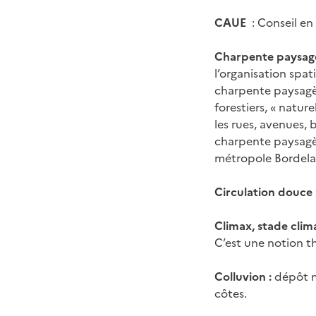
CAUE
: Conseil e
Charpente paysagè
l’organisation spat
charpente paysagèr
forestiers, « natur
les rues, avenues, 
charpente paysagèr
métropole Bordelai
Circulation douce 
Climax, stade clim
C’est une notion th
Colluvion :
dépôt m
côtes.