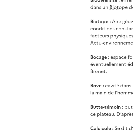
Biodiversité :
ensem
dans un
Biotope
do
Biotope :
Aire géog
conditions constan
facteurs physiques
Actu-environneme
Bocage :
espace for
éventuellement édif
Brunet.
Bove :
cavité dans l
la main de l’homme,
Butte-témoin :
butt
ce plateau. D’après
Calcicole :
Se dit d