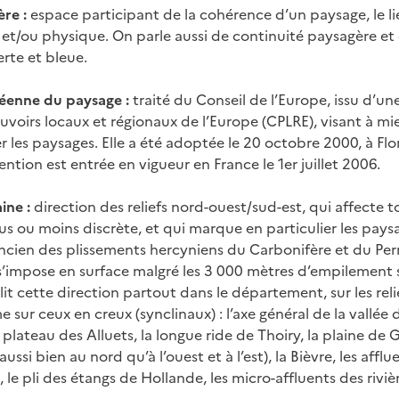
ère :
espace participant de la cohérence d’un paysage, le l
té) et/ou physique. On parle aussi de continuité paysagère e
erte et bleue.
éenne du paysage :
traité du Conseil de l’Europe, issu d’une
voirs locaux et régionaux de l’Europe (CPLRE), visant à m
 les paysages. Elle a été adoptée le 20 octobre 2000, à Flo
tion est entrée en vigueur en France le 1er juillet 2006.
ine :
direction des reliefs nord-ouest/sud-est, qui affecte to
us ou moins discrète, et qui marque en particulier les paysa
ancien des plissements hercyniens du Carbonifère et du Pe
 s’impose en surface malgré les 3 000 mètres d’empilement
lit cette direction partout dans le département, sur les relie
 sur ceux en creux (synclinaux) : l’axe général de la vallée d
 plateau des Alluets, la longue ride de Thoiry, la plaine de G
ussi bien au nord qu’à l’ouest et à l’est), la Bièvre, les afflu
 le pli des étangs de Hollande, les micro-affluents des rivi